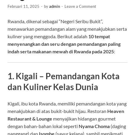
Februari 11, 2025
-
by
admin
-
Leave a Comment
Rwanda, dikenal sebagai “Negeri Seribu Bukit”,
menawarkan pemandangan alam yang menakjubkan serta
kuliner yang menggoda. Berikut adalah
10 tempat
menyenangkan dan seru dengan pemandangan paling
indah serta makanan mewah di Rwanda pada 2025
:
1. Kigali – Pemandangan Kota
dan Kuliner Kelas Dunia
Kigali, ibu kota Rwanda, memiliki pemandangan kota yang
menakjubkan di atas bukit-bukit hijau. Restoran
Heaven
Restaurant & Lounge
menyajikan hidangan gourmet
dengan bahan-bahan lokal seperti
Nyama Choma
(daging
panggang) dan
Isombe
(sayur kelapa), sambil menikmati