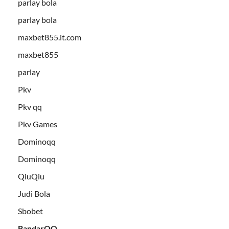
parlay bola
parlay bola
maxbet855.it.com
maxbet855
parlay
Pkv
Pkv qq
Pkv Games
Dominoqq
Dominoqq
QiuQiu
Judi Bola
Sbobet
BandarQQ