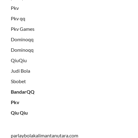
Pkv
Pkv qq
Pkv Games
Dominoqq
Dominoqq
QiuQiu
Judi Bola
Sbobet
BandarQQ
Pkv
Qiu Qiu
parlaybolakalimantanutara.com