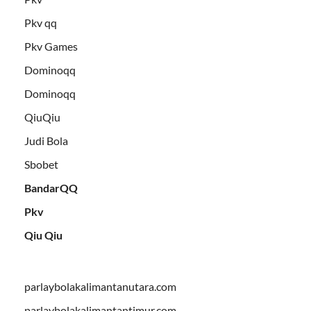
Pkv qq
Pkv Games
Dominoqq
Dominoqq
QiuQiu
Judi Bola
Sbobet
BandarQQ
Pkv
Qiu Qiu
parlaybolakalimantanutara.com
parlaybolakalimantantimur.com