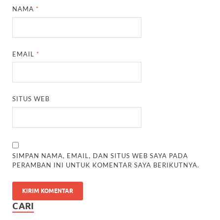
NAMA
*
EMAIL
*
SITUS WEB
SIMPAN NAMA, EMAIL, DAN SITUS WEB SAYA PADA
PERAMBAN INI UNTUK KOMENTAR SAYA BERIKUTNYA.
CARI