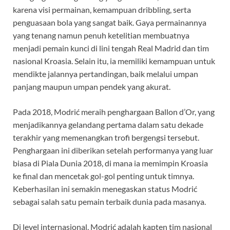
karena visi permainan, kemampuan dribbling, serta
penguasaan bola yang sangat baik. Gaya permainannya
yang tenang namun penuh ketelitian membuatnya
menjadi pemain kunci di lini tengah Real Madrid dan tim
nasional Kroasia. Selain itu, ia memiliki kemampuan untuk
mendikte jalannya pertandingan, baik melalui umpan
panjang maupun umpan pendek yang akurat.
Pada 2018, Modrić meraih penghargaan Ballon d’Or, yang
menjadikannya gelandang pertama dalam satu dekade
terakhir yang memenangkan trofi bergengsi tersebut.
Penghargaan ini diberikan setelah performanya yang luar
biasa di Piala Dunia 2018, di mana ia memimpin Kroasia
ke final dan mencetak gol-gol penting untuk timnya.
Keberhasilan ini semakin menegaskan status Modrić
sebagai salah satu pemain terbaik dunia pada masanya.
Di level internasional, Modrić adalah kapten tim nasional