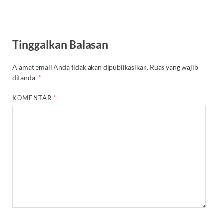
Tinggalkan Balasan
Alamat email Anda tidak akan dipublikasikan.
Ruas yang wajib
ditandai
*
KOMENTAR
*