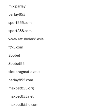
mix parlay
parlay855
sport855.com
sport388.com
www.ratubola88.asia
ft95.com
Sbobet
Sbobet88
slot pragmatic zeus
parlay855.com
maxbet855.org
maxbet855.net
maxbet855id.com