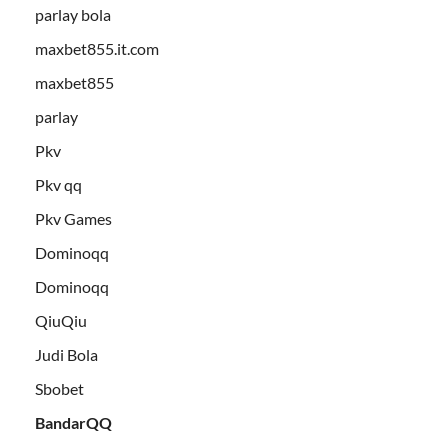
parlay bola
maxbet855.it.com
maxbet855
parlay
Pkv
Pkv qq
Pkv Games
Dominoqq
Dominoqq
QiuQiu
Judi Bola
Sbobet
BandarQQ