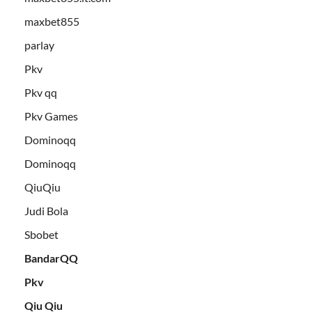
maxbet855
parlay
Pkv
Pkv qq
Pkv Games
Dominoqq
Dominoqq
QiuQiu
Judi Bola
Sbobet
BandarQQ
Pkv
Qiu Qiu