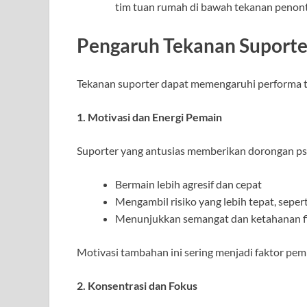
tim tuan rumah di bawah tekanan penon
Pengaruh Tekanan Suporte
Tekanan suporter dapat memengaruhi performa t
1. Motivasi dan Energi Pemain
Suporter yang antusias memberikan dorongan psi
Bermain lebih agresif dan cepat
Mengambil risiko yang lebih tepat, seper
Menunjukkan semangat dan ketahanan fis
Motivasi tambahan ini sering menjadi faktor pe
2. Konsentrasi dan Fokus