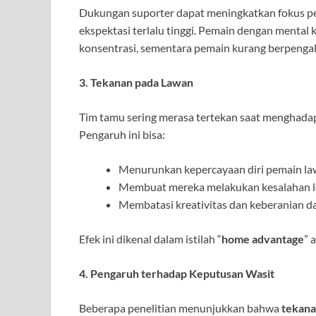
Dukungan suporter dapat meningkatkan fokus pem
ekspektasi terlalu tinggi. Pemain dengan menta
konsentrasi, sementara pemain kurang berpenga
3. Tekanan pada Lawan
Tim tamu sering merasa tertekan saat menghadap
Pengaruh ini bisa:
Menurunkan kepercayaan diri pemain l
Membuat mereka melakukan kesalahan le
Membatasi kreativitas dan keberanian 
Efek ini dikenal dalam istilah “
home advantage
” 
4. Pengaruh terhadap Keputusan Wasit
Beberapa penelitian menunjukkan bahwa
tekana