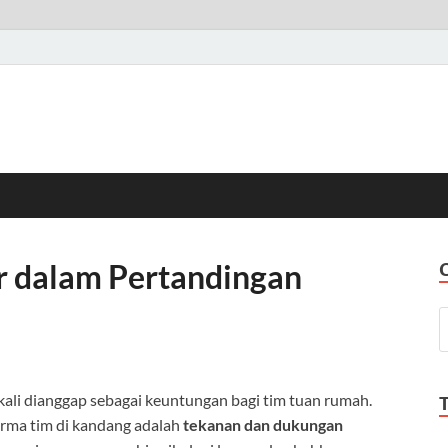
r dalam Pertandingan
kali dianggap sebagai keuntungan bagi tim tuan rumah.
orma tim di kandang adalah
tekanan dan dukungan