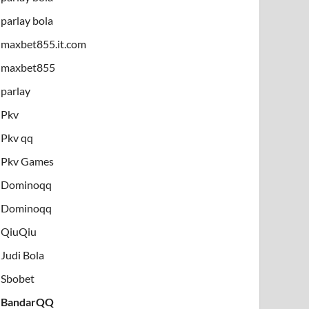
parlay bola
maxbet855.it.com
maxbet855
parlay
Pkv
Pkv qq
Pkv Games
Dominoqq
Dominoqq
QiuQiu
Judi Bola
Sbobet
BandarQQ