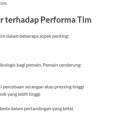
ton.
r terhadap Performa Tim
im dalam beberapa aspek penting:
kologis bagi pemain. Pemain cenderung:
ti percobaan serangan atau pressing tinggi
ik yang lebih tinggi
mbeda dalam pertandingan yang ketat.