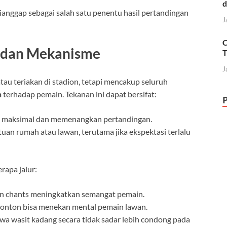
d
 dianggap sebagai salah satu penentu hasil pertandingan
J
C
i dan Mekanisme
T
J
au teriakan di stadion, tetapi mencakup seluruh
n
terhadap pemain. Tekanan ini dapat bersifat:
l maksimal dan memenangkan pertandingan.
tuan rumah atau lawan, terutama jika ekspektasi terlalu
rapa jalur:
dan chants meningkatkan semangat pemain.
nonton bisa menekan mental pemain lawan.
wa wasit kadang secara tidak sadar lebih condong pada