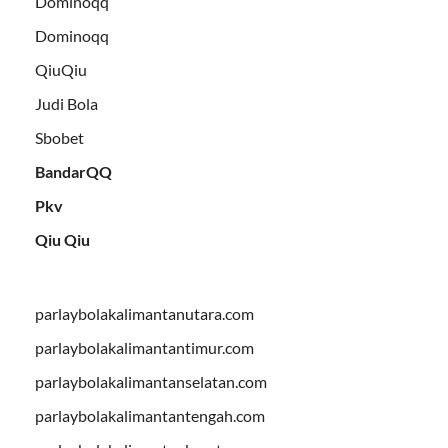
Dominoqq
Dominoqq
QiuQiu
Judi Bola
Sbobet
BandarQQ
Pkv
Qiu Qiu
parlaybolakalimantanutara.com
parlaybolakalimantantimur.com
parlaybolakalimantanselatan.com
parlaybolakalimantantengah.com